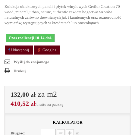
Kolekcja obiektowych paneli i płytek winylowych Gerflor Creation 70
wood, mineral, urban, nature, authentic zawiera bogactwo wzorów
naturalnych zarówno drewnianych jak i kamiennych oraz różnorodność
wymiarów, występujących w kwadratach lub prostokątach.
Czas realizacji 10-14 dni.
Udostępnij
Google+
Wyślij do znajomego
Drukuj
za m2
132,00 zł
410,52 zł
brutto
za paczkę
kalkulator
Długość:
m