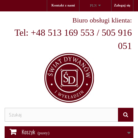
Kontakt z nami
Zaloguj się
PLN
Biuro obsługi klienta:
Tel: +48 513 169 553 / 505 916
051
Koszyk
(pusty)