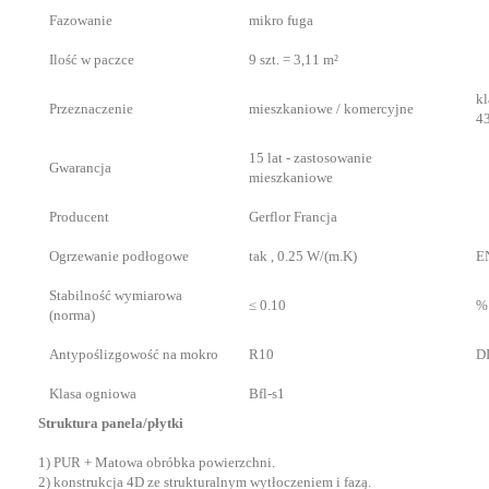
Fazowanie
mikro fuga
Ilość w paczce
9 szt. = 3,11 m²
kl
Przeznaczenie
mieszkaniowe / komercyjne
4
15 lat - zastosowanie
Gwarancja
mieszkaniowe
Producent
Gerflor Francja
Ogrzewanie podłogowe
tak , 0.25 W/(m.K)
E
Stabilność wymiarowa
≤ 0.10
%
(norma)
Antypoślizgowość na mokro
R10
D
Klasa ogniowa
Bfl-s1
Struktura panela/płytki
1) PUR + Matowa obróbka powierzchni.
2) konstrukcja 4D ze strukturalnym wytłoczeniem i fazą.