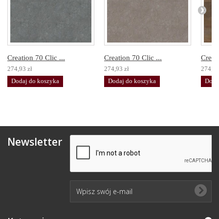
Creation 70 Clic ...
Creation 70 Clic ...
Creati
274,93 zł
274,93 zł
274,93
Dodaj do koszyka
Dodaj do koszyka
Doda
Newsletter