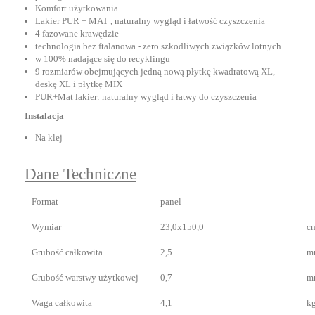
Komfort użytkowania
Lakier PUR + MAT , naturalny wygląd i łatwość czyszczenia
4 fazowane krawędzie
technologia bez ftalanowa - zero szkodliwych związków lotnych
w 100% nadające się do recyklingu
9 rozmiarów obejmujących jedną nową płytkę kwadratową XL,
deskę XL i płytkę MIX
PUR+Mat lakier: naturalny wygląd i łatwy do czyszczenia
Instalacja
Na klej
Dane Techniczne
Format
panel
Wymiar
23,0x150,0
c
Grubość całkowita
2,5
m
Grubość warstwy użytkowej
0,7
m
Waga całkowita
4,1
k