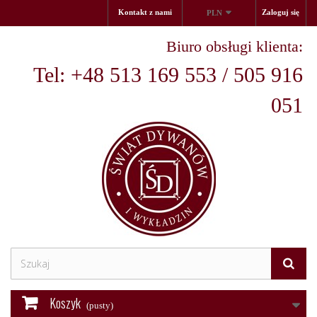
Kontakt z nami
Zaloguj się
PLN
Biuro obsługi klienta:
Tel: +48 513 169 553 / 505 916
051
Koszyk
(pusty)