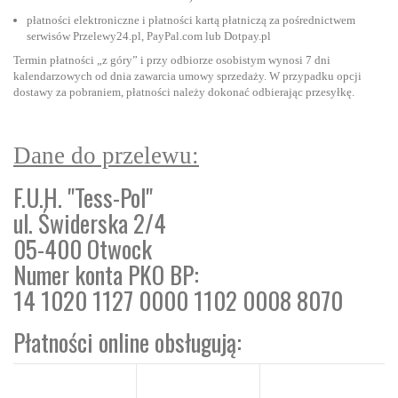
płatności elektroniczne i płatności kartą płatniczą za pośrednictwem
serwisów Przelewy24.pl, PayPal.com lub Dotpay.pl
Termin płatności „z góry” i przy odbiorze osobistym wynosi 7 dni
kalendarzowych od dnia zawarcia umowy sprzedaży. W przypadku opcji
dostawy za pobraniem, płatności należy dokonać odbierając przesyłkę.
Dane do przelewu:
F.U.H. "Tess-Pol"
ul. Świderska 2/4
05-400 Otwock
Numer konta PKO BP:
14 1020 1127 0000 1102 0008 8070
Płatności online obsługują: