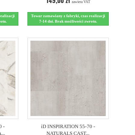
149,00 zł
zawiera VAT
ealizacji
Towar zamawiany z fabryki, czas realizacji
otu.
7-14 dni. Brak możliwości zwrotu.
 -
iD INSPIRATION 55-70 -
..
NATURALS CAST...