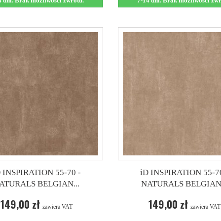
4 dni. Brak możliwości zwrotu.
7-14 dni. Brak możliwości zwr
D INSPIRATION 55-70 -
iD INSPIRATION 55-70
ATURALS BELGIAN...
NATURALS BELGIAN.
149,00 zł
149,00 zł
zawiera VAT
zawiera VAT