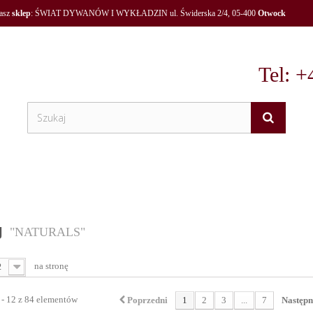
nasz
sklep
: ŚWIAT DYWANÓW I WYKŁADZIN ul. Świderska 2/4, 05-400
Otwock
Tel: +
AJ
"NATURALS"
na stronę
2
 - 12 z 84 elementów
Poprzedni
1
2
3
...
7
Następ