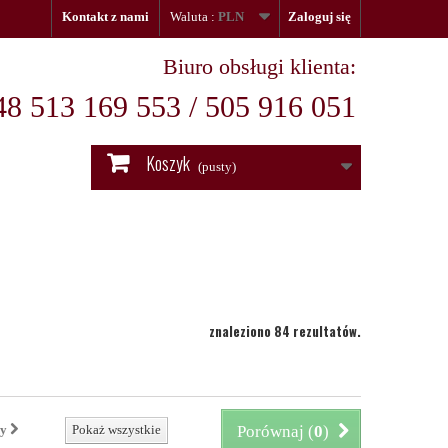
Kontakt z nami
Waluta :
PLN
Zaloguj się
Biuro obsługi klienta:
48 513 169 553 / 505 916 051
Koszyk
(pusty)
znaleziono 84 rezultatów.
ny
Pokaż wszystkie
Porównaj (
0
)