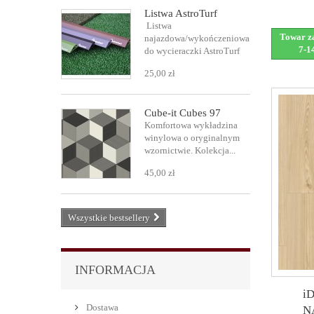
Listwa AstroTurf
Listwa
Towar za
najazdowa/wykończeniowa
7-1
do wycieraczki AstroTurf
25,00 zł
Cube-it Cubes 97
Komfortowa wykładzina
winylowa o oryginalnym
wzornictwie. Kolekcja...
45,00 zł
Wszystkie bestsellery
INFORMACJA
i
Dostawa
N