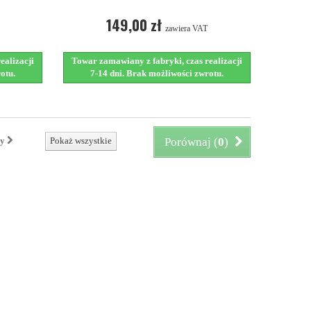
149,00 zł
zawiera VAT
ealizacji
Towar zamawiany z fabryki, czas realizacji
otu.
7-14 dni. Brak możliwości zwrotu.
ny
Pokaż wszystkie
Porównaj (
0
)