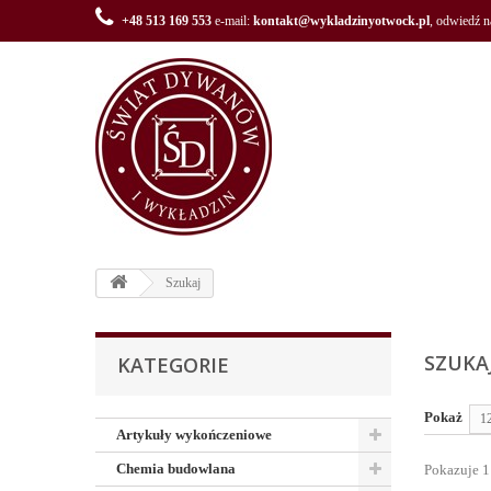
+48 513 169 553
e-mail:
kontakt@wykladzinyotwock.pl
, odwiedź 
Szukaj
SZUK
KATEGORIE
Pokaż
1
Artykuły wykończeniowe
Chemia budowlana
Pokazuje 1