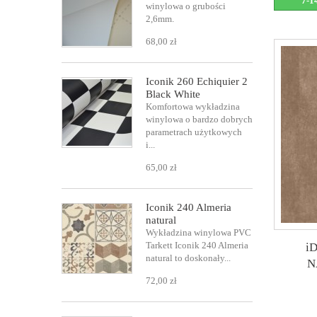
7-1
winylowa o grubości
2,6mm.
68,00 zł
Iconik 260 Echiquier 2
Black White
Komfortowa wykładzina
winylowa o bardzo dobrych
parametrach użytkowych
i...
65,00 zł
Iconik 240 Almeria
natural
Wykładzina winylowa PVC
Tarkett Iconik 240 Almeria
i
natural to doskonały...
N
72,00 zł