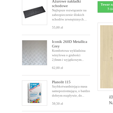
Ażurowe nakładki
Towar za
schodowe
7-1
Najlepsze rozwiązanie na
zabezpieczenie śliskich
schodów zewnętrznych....
55,00 zł
Iconik 260D Metallica
Grey
Komfortowa wykładzina
winylowa o grubości
2,6mm i wyjątkowym...
62,00 zł
Planolit 115
Szybkotwardniejąca masa
samopoziomująca, o bardzo
dobrym rozpływie, do...
i
N
59,50 zł