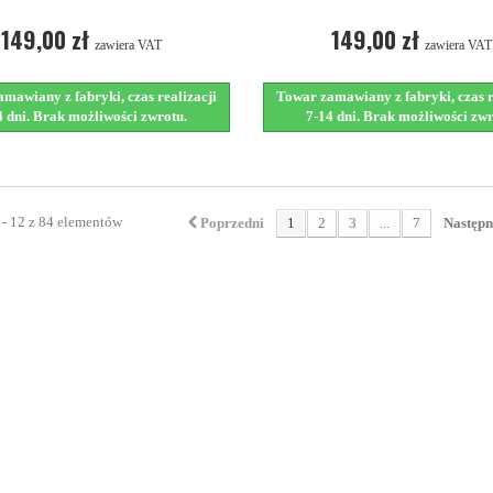
149,00 zł
149,00 zł
zawiera VAT
zawiera VAT
mawiany z fabryki, czas realizacji
Towar zamawiany z fabryki, czas r
4 dni. Brak możliwości zwrotu.
7-14 dni. Brak możliwości zwr
 - 12 z 84 elementów
Poprzedni
1
2
3
...
7
Następ