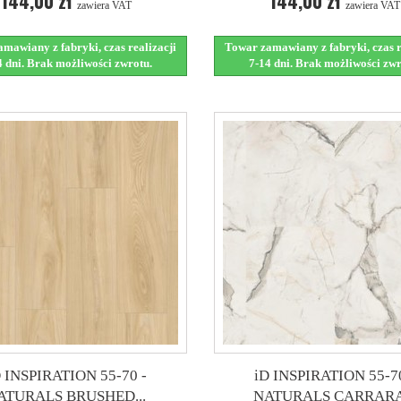
144,00 zł
144,00 zł
zawiera VAT
zawiera VAT
mawiany z fabryki, czas realizacji
Towar zamawiany z fabryki, czas r
4 dni. Brak możliwości zwrotu.
7-14 dni. Brak możliwości zwr
D INSPIRATION 55-70 -
iD INSPIRATION 55-70
ATURALS BRUSHED...
NATURALS CARRARA.