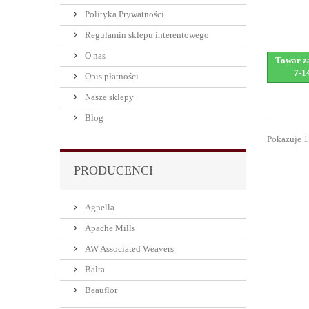
Polityka Prywatności
Regulamin sklepu interentowego
O nas
Towar za
7-1
Opis płatności
Nasze sklepy
Blog
Pokazuje 1
PRODUCENCI
Agnella
Apache Mills
AW Associated Weavers
Balta
Beauflor