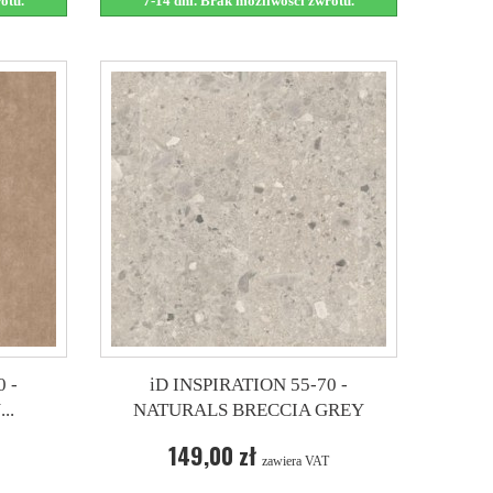
otu.
7-14 dni. Brak możliwości zwrotu.
 -
iD INSPIRATION 55-70 -
..
NATURALS BRECCIA GREY
149,00 zł
zawiera VAT