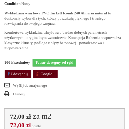
Condition
Nowy
Wykładzina winylowa PVC Tarkett Iconik 240 Almeria natural
to
doskonały wybór dla tych, którzy poszukują pięknego i trwałego
rozwiązania do swojego wnętrza.
Komfortowa wykładzina winylowa o bardzo dobrych parametrach
użytkowych i oryginalnym wzornictwie. Koncepcja
Bohemian
wprowadza
klasyczne klimaty, podłoga z płyty betonowej - ponadczasowa i
niepowtarzalna.
100
Przedmioty
Towar dostępny od ręki
Udostępnij
Google+
Wyślij do znajomego
Drukuj
za m2
72,00 zł
72,00 zł
brutto