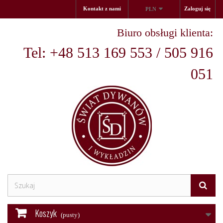
Kontakt z nami
Zaloguj się
PLN
Biuro obsługi klienta:
Tel: +48 513 169 553 / 505 916
051
Koszyk
(pusty)