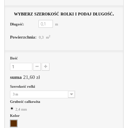
wybierz szerokość rolki i podaj długość.
Długość:
m
2
Powierzchnia:
0,3
m
Ilość
suma
21,60 zł
Szerokość rolki
3 m
Grubość całkowita
2,4 mm
Kolor