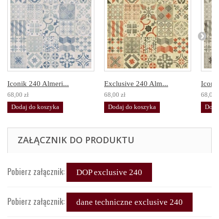
Iconik 240 Almeri...
Exclusive 240 Alm...
Iconi
68,00 zł
68,00 zł
68,00 
Dodaj do koszyka
Dodaj do koszyka
Doda
ZAŁĄCZNIK DO PRODUKTU
Pobierz załącznik:
DOP exclusive 240
Pobierz załącznik:
dane techniczne exclusive 240