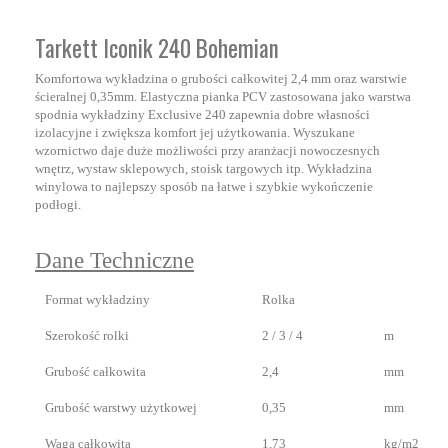
Tarkett Iconik 240 Bohemian
Komfortowa wykładzina o grubości całkowitej 2,4 mm oraz warstwie
ścieralnej 0,35mm. Elastyczna pianka PCV zastosowana jako warstwa
spodnia wykładziny Exclusive 240 zapewnia dobre własności
izolacyjne i zwiększa komfort jej użytkowania. Wyszukane
wzornictwo daje duże możliwości przy aranżacji nowoczesnych
wnętrz, wystaw sklepowych, stoisk targowych itp.
Wykładzina
winylowa to najlepszy sposób na łatwe i szybkie wykończenie
podłogi.
Dane Techniczne
Format wykładziny
Rolka
Szerokość rolki
2 / 3 / 4
m
Grubość całkowita
2,4
mm
Grubość warstwy użytkowej
0,35
mm
Waga całkowita
1,73
kg/m2