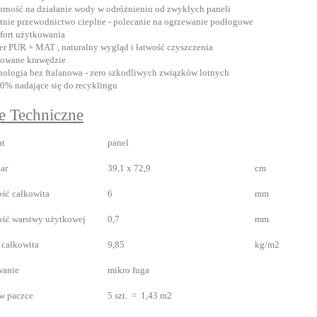
rność na działanie wody w odróżnieniu od zwykłych paneli
tnie przewodnictwo cieplne - polecanie na ogrzewanie podłogowe
ort użytkowania
er PUR + MAT , naturalny wygląd i łatwość czyszczenia
zowane krawędzie
nologia bez ftalanowa - zero szkodliwych związków lotnych
0% nadające się do recyklingu
e Techniczne
at
panel
ar
39,1 x 72,9
cm
ść całkowita
6
mm
ść warstwy użytkowej
0,7
mm
całkowita
9,85
kg/m2
wanie
mikro fuga
 w paczce
5 szt. = 1,43 m2