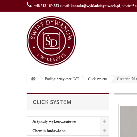
+48 513 169 553
e-mail:
kontakt@wykladzinyotwock.pl
, odwiedź 
Podłogi winylowe LVT
Click system
Creation 70 
CLICK SYSTEM
Artykuły wykończeniowe
Chemia budowlana