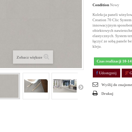
Condition
Nowy
Kolekcja paneli winylo
Creation 70 Clic System 
innowacyjnym sposobem
obiektowych nawierzchn
elastycznych. System te
łączyć ze sobą panele be
kleju.
Zobacz większe
Czas realizacji 10-14
Udostępnij
G
Wyślij do znajom
Drukuj