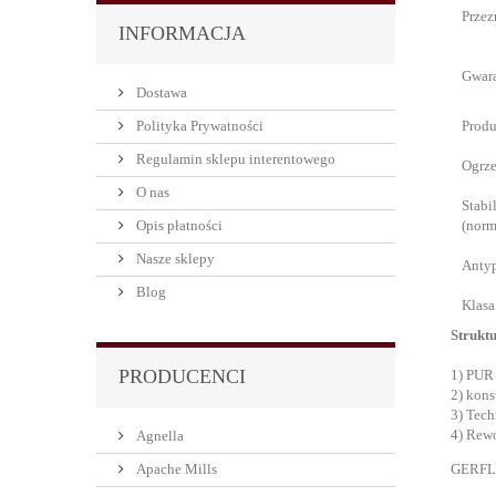
Przez
INFORMACJA
Gwar
Dostawa
Polityka Prywatności
Produ
Regulamin sklepu interentowego
Ogrz
O nas
Stabi
Opis płatności
(norm
Nasze sklepy
Antyp
Blog
Klasa
Struktu
PRODUCENCI
1) PUR
2) kons
3) Tech
4) Rewo
Agnella
Apache Mills
GERFLO