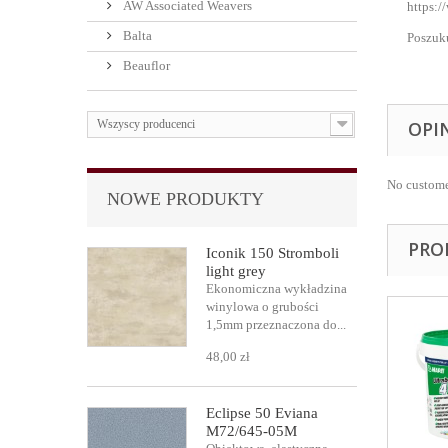
AW Associated Weavers
https:
Balta
Poszuku
Beauflor
Wszyscy producenci
OPI
No custome
NOWE PRODUKTY
PRO
Iconik 150 Stromboli
light grey
Ekonomiczna wykładzina
winylowa o grubości
1,5mm przeznaczona do...
48,00 zł
Eclipse 50 Eviana
M72/645-05M