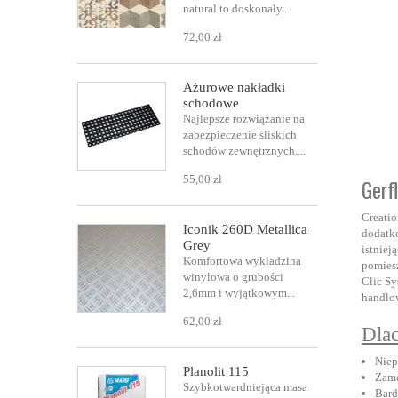
natural to doskonały...
72,00 zł
Ażurowe nakładki
schodowe
Najlepsze rozwiązanie na
zabezpieczenie śliskich
schodów zewnętrznych....
55,00 zł
Gerfl
Creatio
Iconik 260D Metallica
dodatko
Grey
istniej
Komfortowa wykładzina
pomiesz
winylowa o grubości
Clic Sy
2,6mm i wyjątkowym...
handlo
62,00 zł
Dla
Niep
Planolit 115
Zame
Szybkotwardniejąca masa
Bard