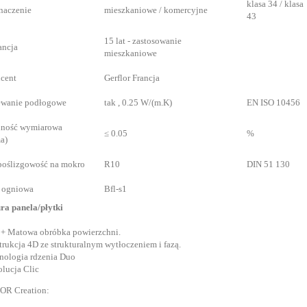
klasa 34 / klasa
naczenie
mieszkaniowe / komercyjne
43
15 lat - zastosowanie
ancja
mieszkaniowe
cent
Gerflor Francja
ewanie podłogowe
tak , 0.25 W/(m.K)
EN ISO 10456
lność wymiarowa
≤ 0.05
%
a)
oślizgowość na mokro
R10
DIN 51 130
 ogniowa
Bfl-s1
ra panela/płytki
 + Matowa obróbka powierzchni.
trukcja 4D ze strukturalnym wytłoczeniem i fazą.
nologia rdzenia Duo
lucja Clic
R Creation: