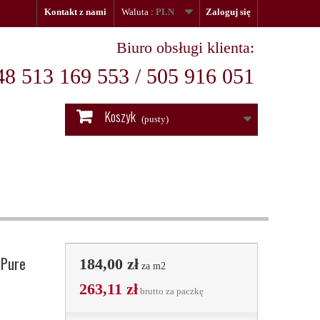
Kontakt z nami
Waluta :
PLN
Zaloguj się
Biuro obsługi klienta:
48 513 169 553 / 505 916 051
Koszyk
(pusty)
 Pure
184,00 zł
za m2
263,11 zł
brutto
za paczkę