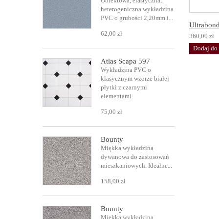
Obiektowa, elastyczna,
heterogeniczna wykładzina
PVC o grubości 2,20mm i...
Ultrabon
62,00 zł
360,00 zł
Dodaj do
Atlas Scapa 597
Wykładzina PVC o
klasycznym wzorze białej
płytki z czarnymi
elementami.
75,00 zł
Bounty
Miękka wykładzina
dywanowa do zastosowań
mieszkaniowych. Idealne...
158,00 zł
Bounty
Miękka wykładzina