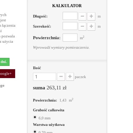
kalkulator
wych
Długość:
m
jest
 łączenia
Szerokość:
m
i
n pozwala
2
Powierzchnia:
m
z użycia
Wprowadź wymiary pomieszczenia.
 dni.
Ilość
oogle+
paczek
ego
suma
263,11 zł
2
Powierzchnia:
1,43
m
Grubość całkowita
6,0 mm
Warstwa użytkowa
0,70 mm