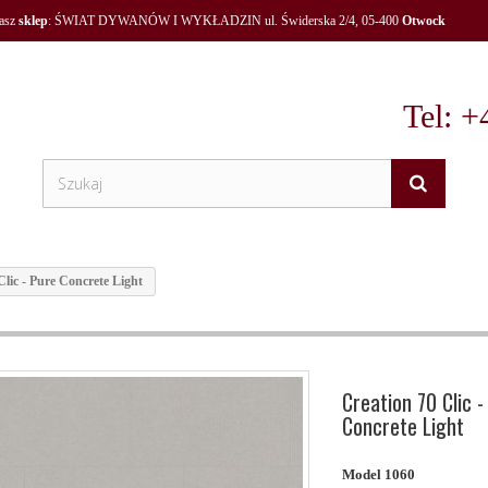
nasz
sklep
: ŚWIAT DYWANÓW I WYKŁADZIN ul. Świderska 2/4, 05-400
Otwock
Tel: +
Clic - Pure Concrete Light
Creation 70 Clic -
Concrete Light
Model
1060