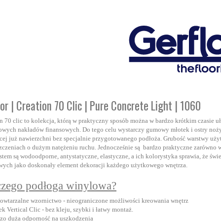
or | Creation 70 Clic | Pure Concrete Light | 1060
n 70 clic to kolekcja, którą w praktyczny sposób można w bardzo krótkim czasie u
wych nakładów finansowych. Do tego celu wystarczy gumowy młotek i ostry nożyk d
ącej już nawierzchni bez specjalnie przygotowanego podłoża. Grubość warstwy uży
czeniach o dużym natężeniu ruchu. Jednocześnie są bardzo praktyczne zarówno w 
stem są wodoodporne, antystatyczne, elastyczne, a ich kolorystyka sprawia, że świe
wych jako doskonały element dekoracji każdego użytkowego wnętrza.
czego podłoga winylowa?
owtarzalne wzornictwo - nieograniczone możliwości kreowania wnętrz
k Vertical Clic - bez kleju, szybki i łatwy montaż.
zo duża odporność na uszkodzenia