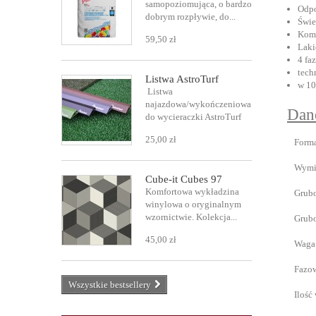
samopoziomująca, o bardzo
Odpo
dobrym rozpływie, do...
Świe
Komf
59,50 zł
Laki
4 fa
tech
Listwa AstroTurf
w 10
Listwa
najazdowa/wykończeniowa
Dan
do wycieraczki AstroTurf
25,00 zł
Form
Wymi
Cube-it Cubes 97
Komfortowa wykładzina
Grubo
winylowa o oryginalnym
wzornictwie. Kolekcja...
Grubo
45,00 zł
Waga 
Fazo
Wszystkie bestsellery
Ilość