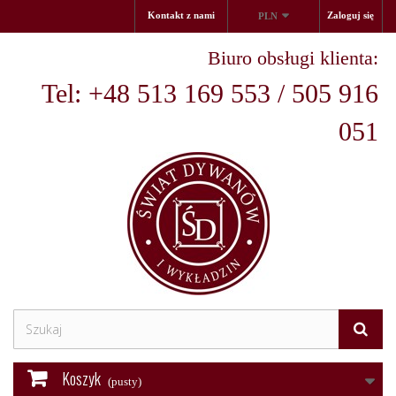
Kontakt z nami
Zaloguj się
PLN
Biuro obsługi klienta:
Tel: +48 513 169 553 / 505 916
051
Koszyk
(pusty)