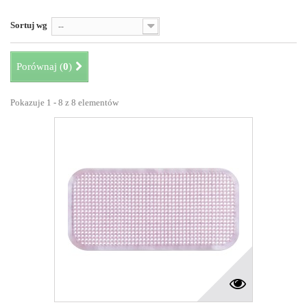
Sortuj wg
--
Porównaj (
0
)
Pokazuje 1 - 8 z 8 elementów