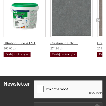
Ultrabond Eco 4 LVT
Creation 70 Clic ...
Creati
360,00 zł
274,93 zł
274,93
Dodaj do koszyka
Dodaj do koszyka
Doda
Newsletter