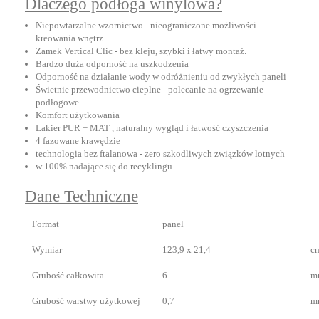
Dlaczego podłoga winylowa?
Niepowtarzalne wzornictwo - nieograniczone możliwości
kreowania wnętrz
Zamek Vertical Clic - bez kleju, szybki i łatwy montaż.
Bardzo duża odporność na uszkodzenia
Odporność na działanie wody w odróżnieniu od zwykłych paneli
Świetnie przewodnictwo cieplne - polecanie na ogrzewanie
podłogowe
Komfort użytkowania
Lakier PUR + MAT , naturalny wygląd i łatwość czyszczenia
4 fazowane krawędzie
technologia bez ftalanowa - zero szkodliwych związków lotnych
w 100% nadające się do recyklingu
Dane Techniczne
Format
panel
Wymiar
123,9 x 21,4
c
Grubość całkowita
6
m
Grubość warstwy użytkowej
0,7
m