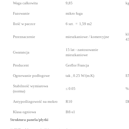
Waga całkowita
9,85
k
Fazowanie
mikro fuga
Ilość w paczce
6 szt. = 1,59 m2
kl
Przeznaczenie
mieszkaniowe / komercyjne
4
15 lat - zastosowanie
Gwarancja
mieszkaniowe
Producent
Gerflor Francja
Ogrzewanie podłogowe
tak , 0.25 W/(m.K)
E
Stabilność wymiarowa
≤ 0.05
%
(norma)
Antypoślizgowość na mokro
R10
D
Klasa ogniowa
Bfl-s1
Struktura panela/płytki