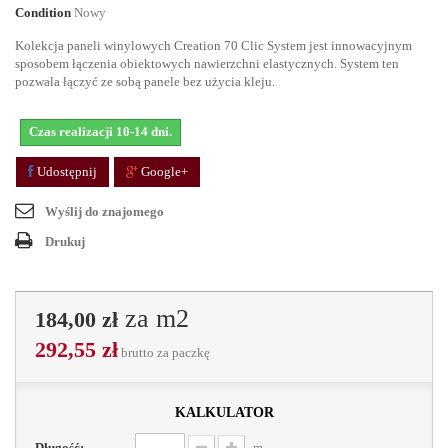
Condition
Nowy
Kolekcja paneli winylowych Creation 70 Clic System jest innowacyjnym
sposobem łączenia obiektowych nawierzchni elastycznych. System ten
pozwala łączyć ze sobą panele bez użycia kleju.
Czas realizacji 10-14 dni.
Udostępnij
Google+
Wyślij do znajomego
Drukuj
za m2
184,00 zł
292,55 zł
brutto
za paczkę
kalkulator
Długość:
m