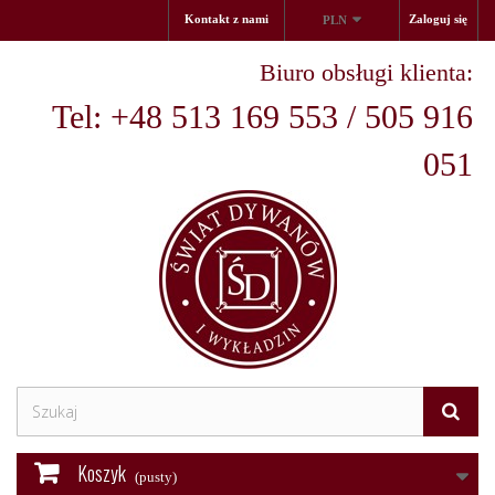
Kontakt z nami
Zaloguj się
PLN
Biuro obsługi klienta:
Tel: +48 513 169 553 / 505 916
051
Koszyk
(pusty)