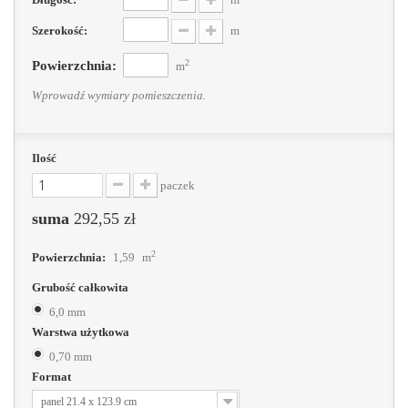
Szerokość:
m
2
Powierzchnia:
m
Wprowadź wymiary pomieszczenia.
Ilość
paczek
suma
292,55 zł
2
Powierzchnia:
1,59
m
Grubość całkowita
6,0 mm
Warstwa użytkowa
0,70 mm
Format
panel 21.4 x 123.9 cm