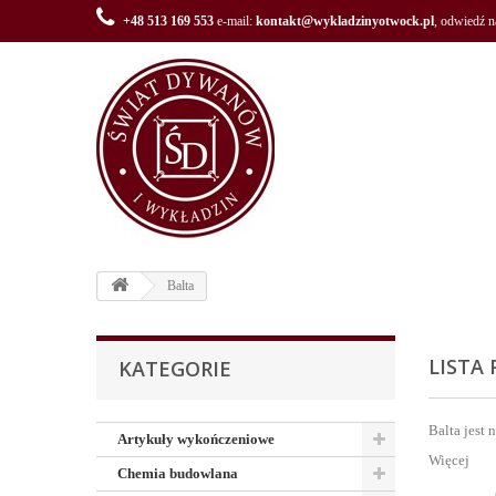
+48 513 169 553
e-mail:
kontakt@wykladzinyotwock.pl
, odwiedź 
Balta
LISTA
KATEGORIE
Balta jest
Artykuły wykończeniowe
Więcej
Chemia budowlana