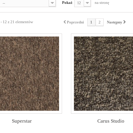
Pokaż
na stronę
--
12
 - 12 z 21 elementów
Poprzedni
1
2
Następny
Superstar
Carus Studio