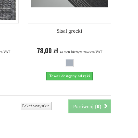
Sisal grecki
78,00 zł
ra VAT
za metr bieżący
zawiera VAT
Towar dostępny od ręki
Pokaż wszystkie
Porównaj (
0
)