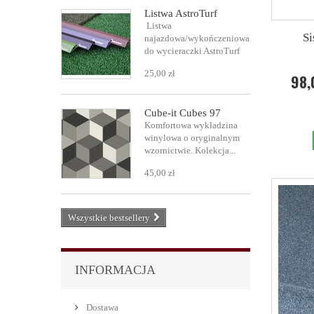
Listwa AstroTurf
Listwa
Si
najazdowa/wykończeniowa
do wycieraczki AstroTurf
25,00 zł
98,
Cube-it Cubes 97
Komfortowa wykładzina
winylowa o oryginalnym
wzornictwie. Kolekcja...
45,00 zł
Wszystkie bestsellery
INFORMACJA
Dostawa