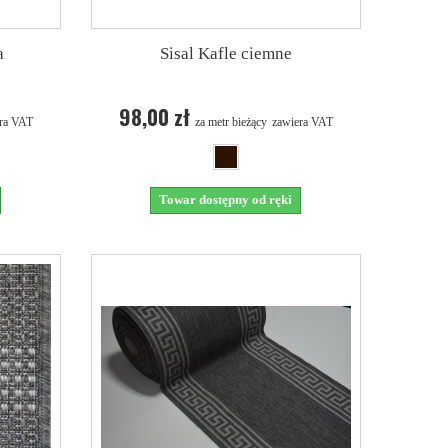
a
Sisal Kafle ciemne
98,00 zł
ra VAT
za metr bieżący
zawiera VAT
Towar dostępny od ręki