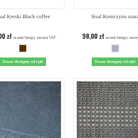
sal Kreski Black coffee
Sisal Koniczyna szar
00 zł
98,00 zł
za metr bieżący
zawiera VAT
za metr bieżący
zawie
Towar dostępny od ręki
Towar dostępny od ręki