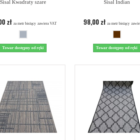
Sisal Kwadraty szare
Sisal Indian
00 zł
98,00 zł
za metr bieżący
zawiera VAT
za metr bieżący
zawie
Towar dostępny od ręki
Towar dostępny od ręki