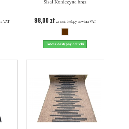
Sisal Koniczyna brąz
98,00 zł
ra VAT
za metr bieżący
zawiera VAT
Towar dostępny od ręki