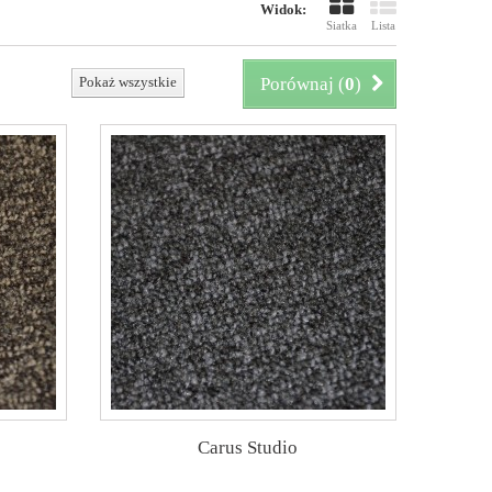
Widok:
Siatka
Lista
Pokaż wszystkie
Porównaj (
0
)
Carus Studio