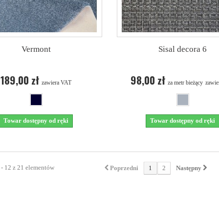
Vermont
Sisal decora 6
189,00 zł
98,00 zł
zawiera VAT
za metr bieżący
zawie
Towar dostępny od ręki
Towar dostępny od ręki
 - 12 z 21 elementów
Poprzedni
1
2
Następny