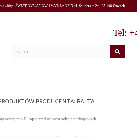
nasz
sklep
: ŚWIAT DYWANÓW I WYKŁADZIN ul. Świderska 2/4, 05-400
Otwock
Tel: +
 PRODUKTÓW PRODUCENTA: BALTA
 największym w Europie producentem pokryć podłogowych.