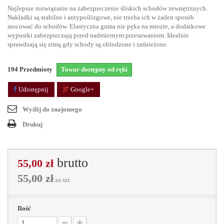
Najlepsze rozwiązanie na zabezpieczenie śliskich schodów zewnętrznych.
Nakładki są stabilne i antypoślizgowe, nie trzeba ich w żaden sposób
mocować do schodów. Elastyczna guma nie pęka na mrozie, a dodatkowe
wypustki zabezpieczają przed nadmiernym przesuwaniem. Idealnie
sprawdzają się zimą gdy schody są oblodzone i zaśnieżone.
194
Przedmioty
Towar dostępny od ręki
Udostępnij
Google+
Wyślij do znajomego
Drukuj
brutto
55,00 zł
55,00 zł
za szt
Ilość