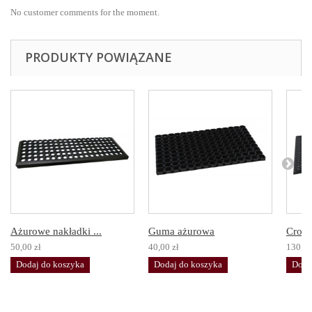
No customer comments for the moment.
PRODUKTY POWIĄZANE
Ażurowe nakładki ...
Guma ażurowa
Cross
50,00 zł
40,00 zł
130,00
Dodaj do koszyka
Dodaj do koszyka
Doda