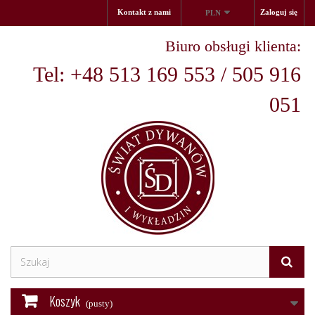
Kontakt z nami
Zaloguj się
PLN
Biuro obsługi klienta:
Tel: +48 513 169 553 / 505 916
051
Koszyk
(pusty)