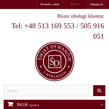
Kontakt z nami
Zaloguj się
PLN
Biuro obsługi klienta:
Tel: +48 513 169 553 / 505 916
051
Koszyk
(pusty)