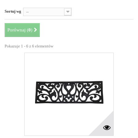
Sortuj wg
--
Porównaj (
0
)
Pokazuje 1 - 6 z 6 elementów