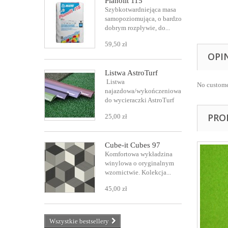
Planolit 115
Szybkotwardniejąca masa
samopoziomująca, o bardzo
dobrym rozpływie, do...
59,50 zł
OPI
Listwa AstroTurf
Listwa
No custome
najazdowa/wykończeniowa
do wycieraczki AstroTurf
PRO
25,00 zł
Cube-it Cubes 97
Komfortowa wykładzina
winylowa o oryginalnym
wzornictwie. Kolekcja...
45,00 zł
Wszystkie bestsellery