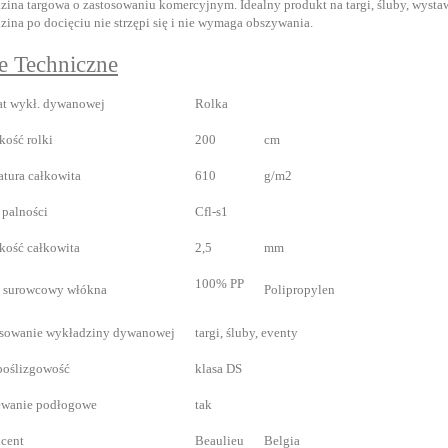
ina targowa o zastosowaniu komercyjnym. Idealny produkt na targi, śluby, wystawy
ina po docięciu nie strzępi się i nie wymaga obszywania.
e Techniczne
t wykł. dywanowej
Rolka
kość rolki
200
cm
tura całkowita
610
g/m2
 palności
Cfl-s1
ość całkowita
2,5
mm
100% PP
d surowcowy włókna
Polipropylen
osowanie wykładziny dywanowej
targi, śluby, eventy
poślizgowość
klasa DS
ewanie podłogowe
tak
cent
Beaulieu
Belgia