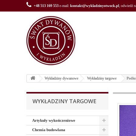
+48 513 169 553
e-mail:
kontakt@wykladzinyotwock.pl
, odwiedź 
Wykładziny dywanowe
Wykładziny targowe
Podiu
WYKŁADZINY TARGOWE
Artykuły wykończeniowe
Chemia budowlana