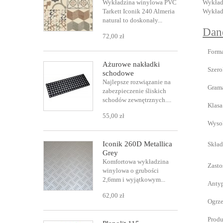
Wykładzina winylowa PVC
Wykładz
Tarkett Iconik 240 Almeria
Wykładz
natural to doskonały...
Dan
72,00 zł
Forma
Ażurowe nakładki
Szero
schodowe
Najlepsze rozwiązanie na
Grama
zabezpieczenie śliskich
schodów zewnętrznych....
Klasa
55,00 zł
Wysok
Iconik 260D Metallica
Skła
Grey
Komfortowa wykładzina
Zast
winylowa o grubości
2,6mm i wyjątkowym...
Anty
62,00 zł
Ogrz
Produ