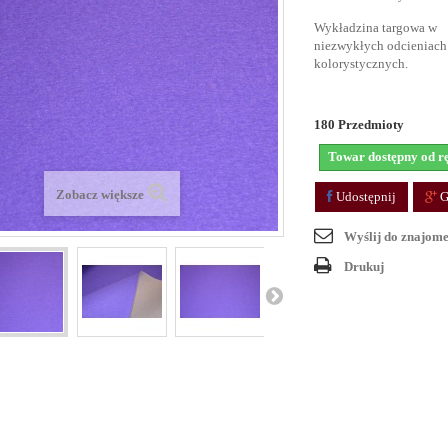
Wykładzina targowa w
niezwykłych odcieniach
kolorystycznych.
180
Przedmioty
Towar dostępny od r
Zobacz większe
Udostępnij
G
Wyślij do znajom
Drukuj