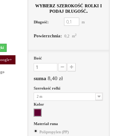
wybierz szerokość rolki i
podaj długość.
Długość:
m
2
Powierzchnia:
0,2
m
ęki
Ilość
oogle+
ego
suma
8,40 zł
Szerokość rolki
2 m
Kolor
Materiał runa
Polipropylen (PP)