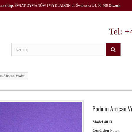
nasz
sklep
: ŚWIAT DYWANÓW I WYKŁADZIN ul. Świderska 2/4, 05-400
Otwock
Tel: +
m African Violet
Podium African Vi
Model
4013
Condition
Nowy