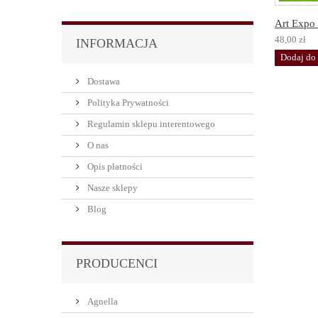
Art Expo 
48,00 zł
INFORMACJA
Dodaj do
Dostawa
Polityka Prywatności
Regulamin sklepu interentowego
O nas
Opis płatności
Nasze sklepy
Blog
PRODUCENCI
Agnella