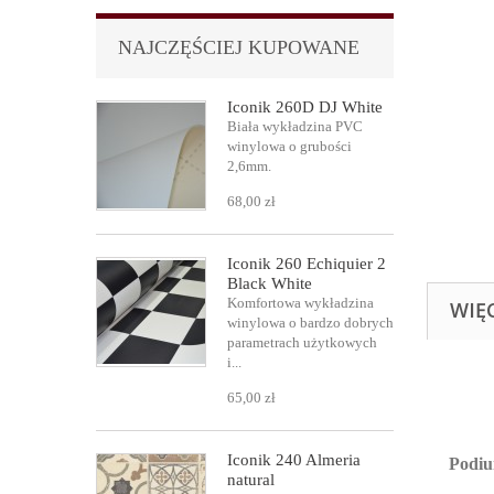
NAJCZĘŚCIEJ KUPOWANE
Iconik 260D DJ White
Biała wykładzina PVC
winylowa o grubości
2,6mm.
68,00 zł
Iconik 260 Echiquier 2
Black White
Komfortowa wykładzina
WIĘ
winylowa o bardzo dobrych
parametrach użytkowych
i...
65,00 zł
Iconik 240 Almeria
Podi
natural