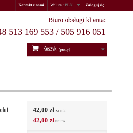
Kontakt z nami
Waluta :
PLN
Zaloguj się
Biuro obsługi klienta:
48 513 169 553 / 505 916 051
Koszyk
(pusty)
olet
42,00 zł
za m2
42,00 zł
brutto