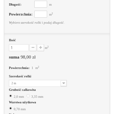
Długość:
m
2
Powierzchnia:
m
Wybierz szerokość rolki i podaj długość.
Ilość
2
m
suma
98,00 zł
2
Powierzchnia:
1
m
Szerokość rolki
2 m
Grubość całkowita
2,0 mm
3,35 mm
Warstwa użytkowa
0,70 mm