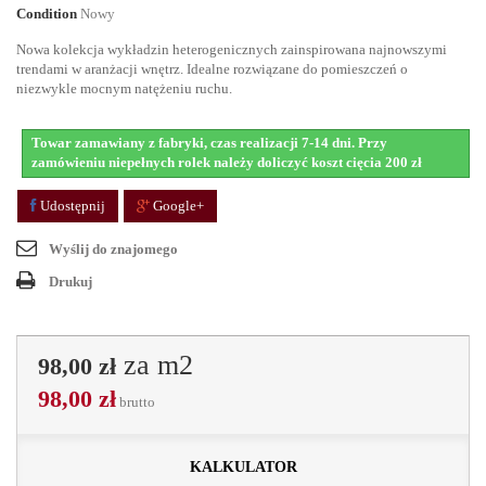
Condition
Nowy
Nowa kolekcja wykładzin heterogenicznych zainspirowana najnowszymi
trendami w aranżacji wnętrz
. Idealne rozwiązane do pomieszczeń o
niezwykle mocnym natężeniu ruchu.
Towar zamawiany z fabryki, czas realizacji 7-14 dni. Przy
zamówieniu niepełnych rolek należy doliczyć koszt cięcia 200 zł
Udostępnij
Google+
Wyślij do znajomego
Drukuj
za m2
98,00 zł
98,00 zł
brutto
kalkulator