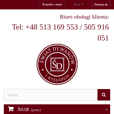
Kontakt z nami
Zaloguj się
PLN
Biuro obsługi klienta:
Tel: +48 513 169 553 / 505 916
051
Koszyk
(pusty)