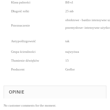
Klasa palności
Bfl-s1
Długość rolki
25 mb
obiektowe - bardzo intensywne 
Przeznaczenie
przemysłowe- intensywne użytk
Antypoślizgowość
tak
Grupa ścieralności
najwyższa
Tłumienie dźwięków
15
Producent
Gerflor
OPINIE
No customer comments for the moment.