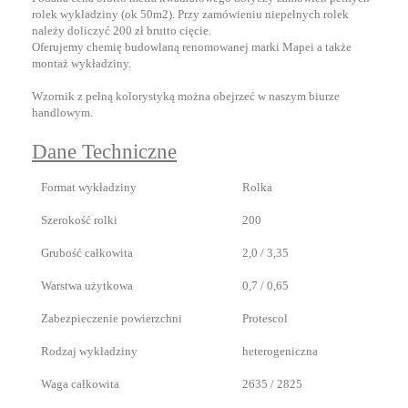
rolek wykładziny (ok 50m2). Przy zamówieniu niepełnych rolek
należy doliczyć 200 zł brutto cięcie.
Oferujemy chemię budowlaną renomowanej marki Mapei a także
montaż wykładziny.
Wzornik z pełną kolorystyką można obejrzeć w naszym biurze
handlowym.
Dane Techniczne
Format wykładziny
Rolka
Szerokość rolki
200
Grubość całkowita
2,0 / 3,35
Warstwa użytkowa
0,7 / 0,65
Zabezpieczenie powierzchni
Protescol
Rodzaj wykładziny
heterogeniczna
Waga całkowita
2635 / 2825