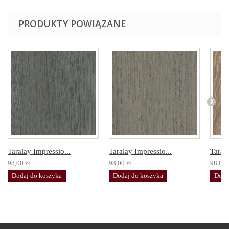
PRODUKTY POWIĄZANE
Taralay Impressio...
Taralay Impressio...
Tarala
98,00 zł
98,00 zł
98,00 
Dodaj do koszyka
Dodaj do koszyka
Doda