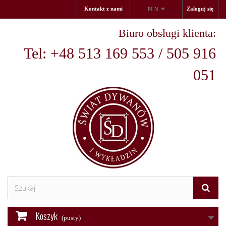
Kontakt z nami
Zaloguj się
PLN
Biuro obsługi klienta:
Tel: +48 513 169 553 / 505 916
051
Koszyk
(pusty)