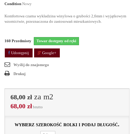
Condition
Nowy
Komfortowa czarna wykładzina winylowa o grubości 2,6mm i wyjątkowym
wzornictwie, przeznaczona do zastosowań mieszkaniowych.
160
Przedmioty
Towar dostępny od ręki
Udostępnij
Google+
Wyślij do znajomego
Drukuj
za m2
68,00 zł
68,00 zł
brutto
wybierz szerokość rolki i podaj długość.