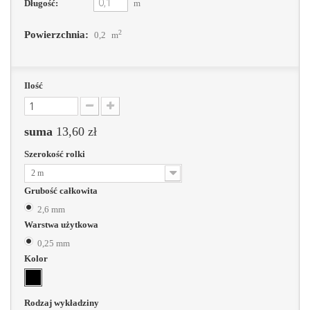
Długość:
m
2
Powierzchnia:
0,2
m
Ilość
suma
13,60 zł
Szerokość rolki
2 m
Grubość całkowita
2,6 mm
Warstwa użytkowa
0,25 mm
Kolor
Rodzaj wykładziny