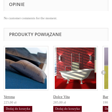
OPINIE
No customer comments for the moment.
PRODUKTY POWIĄZANE
Verona
Dolce Vita
Bari
225,00 zł
285,00 zł
190,00
Dodaj do koszyka
Dodaj do koszyka
Doda