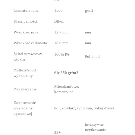
Gramatura runa
1500
g/m2
Klasa palności
Bfl-s1
Wysokość runa
12,7 mm
mm
Wysokość całkowita
18,0 mm
mm
Skład surowcowy
100% PA
Poliamid
włókna
Podłoże/spód
filc 350 gr/m2
wykładziny
Mieszkaniowe,
Przeznaczenie
komercyjne
Zastosowanie
wykładziny
hol, korytarz, sypialnia, pokój dzieci
dywanowej
intensywne
użytkowanie
22+