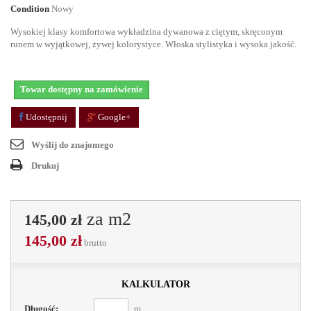
Condition
Nowy
Wysokiej klasy komfortowa wykładzina dywanowa z ciętym, skręconym
runem w wyjątkowej, żywej kolorystyce. Włoska stylistyka i wysoka jakość.
Towar dostępny na zamówienie
Udostępnij
Google+
Wyślij do znajomego
Drukuj
za m2
145,00 zł
145,00 zł
brutto
kalkulator
Długość:
m