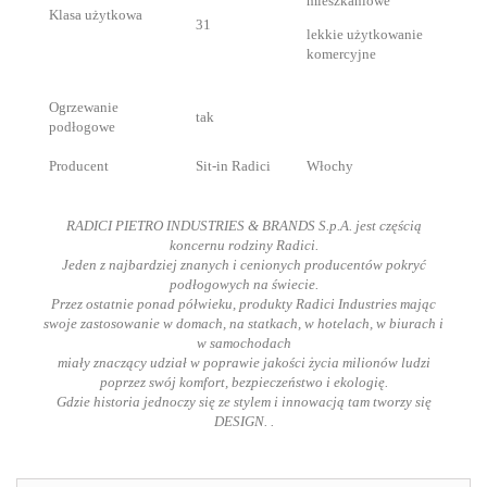
mieszkaniowe
Klasa użytkowa
31
lekkie użytkowanie
komercyjne
Ogrzewanie
tak
podłogowe
Producent
Sit-in Radici
Włochy
RADICI PIETRO INDUSTRIES & BRANDS S.p.A. jest częścią
koncernu rodziny Radici.
Jeden z najbardziej znanych i cenionych producentów pokryć
podłogowych na świecie.
Przez ostatnie ponad półwieku, produkty Radici Industries mając
swoje zastosowanie w domach, na statkach, w hotelach, w biurach i
w samochodach
miały znaczący udział w poprawie jakości życia milionów ludzi
poprzez swój komfort, bezpieczeństwo i ekologię.
Gdzie historia jednoczy się ze stylem i innowacją tam tworzy się
DESIGN. .