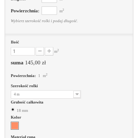
2
Powierzchnia:
m
Wybierz szerokość rolki i podaj długość.
Ilość
2
m
suma
145,00 zł
2
Powierzchnia:
1
m
Szerokość rolki
4 m
Grubość całkowita
18 mm
Kolor
Materiał runa