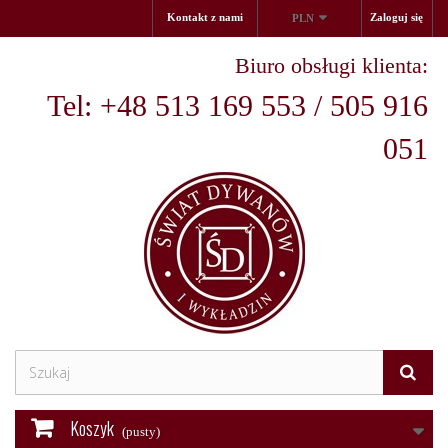
Kontakt z nami
Zaloguj się
PLN
Biuro obsługi klienta:
Tel: +48 513 169 553 / 505 916
051
Koszyk
(pusty)