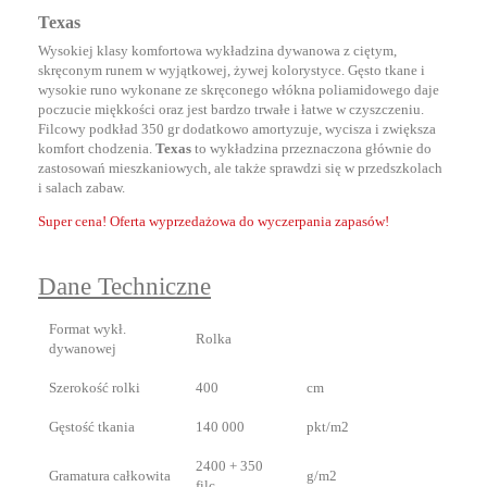
Texas
Wysokiej klasy komfortowa wykładzina dywanowa z ciętym,
skręconym runem w wyjątkowej, żywej kolorystyce. Gęsto tkane i
wysokie runo wykonane ze skręconego włókna poliamidowego daje
poczucie miękkości oraz jest bardzo trwałe i łatwe w czyszczeniu.
Filcowy podkład 350 gr dodatkowo amortyzuje, wycisza i zwiększa
komfort chodzenia.
Texas
to wykładzina przeznaczona głównie do
zastosowań mieszkaniowych, ale także sprawdzi się w przedszkolach
i salach zabaw.
Super cena! Oferta wyprzedażowa do wyczerpania zapasów!
Dane Techniczne
Format wykł.
Rolka
dywanowej
Szerokość rolki
400
cm
Gęstość tkania
140 000
pkt/m2
2400 + 350
Gramatura całkowita
g/m2
filc