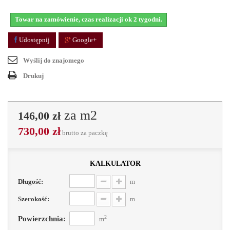
Towar na zamówienie, czas realizacji ok 2 tygodni.
Udostępnij
Google+
Wyślij do znajomego
Drukuj
za m2
146,00 zł
730,00 zł
brutto
za paczkę
kalkulator
Długość:
m
Szerokość:
m
2
Powierzchnia:
m