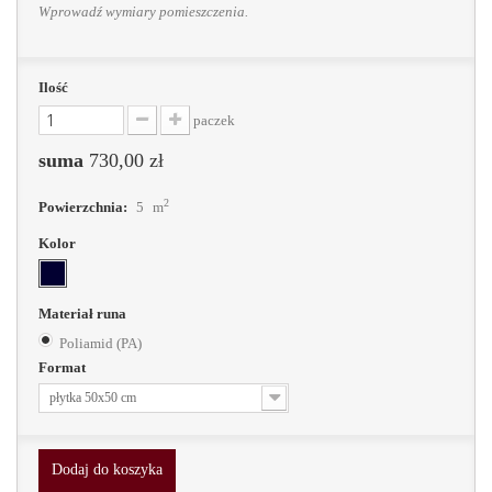
Wprowadź wymiary pomieszczenia.
Ilość
paczek
suma
730,00 zł
2
Powierzchnia:
5
m
Kolor
Materiał runa
Poliamid (PA)
Format
płytka 50x50 cm
Dodaj do koszyka