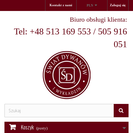
Kontakt z nami
Zaloguj się
PLN
Biuro obsługi klienta:
Tel: +48 513 169 553 / 505 916
051
Koszyk
(pusty)