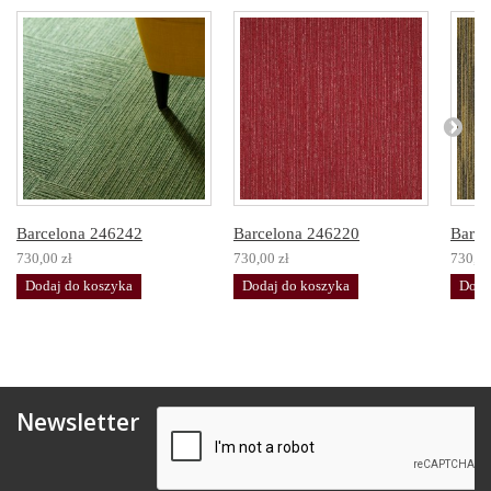
Barcelona 246242
Barcelona 246220
Barce
730,00 zł
730,00 zł
730,00
Dodaj do koszyka
Dodaj do koszyka
Doda
Newsletter