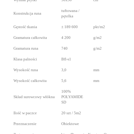
tuftowana /
Konstrukcja runa
pętelka
Gęstość tkania
± 189 600
pkt/m2
Gramatura całkowita
4 200
g/m2
Gramatura runa
740
g/m2
Klasa palności
Bfl-s1
Wysokość runa
3,0
mm
Wysokość całkowita
5,6
mm
100%
Skład surowcowy włókna
POLYAMIDE
SD
Ilość w paczce
20 szt / 5m2
Przeznaczenie
Obiektowe