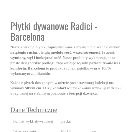
Płytki dywanowe Radici -
Barcelona
Nasze kolekcje płytek, zaprojektowane z myślą o miejscach o
dużym
natężeniu ruchu
, oferują
modułowość, wszechstronność, łatwość
wymiany, styl i funkcjonalność
. Nasze produkty wykraczają poza
proste designerskie podłogi, zapewniając wysoki
poziom trwałości i
komfortu. Barcelona
to produkt z runem pętelkowym w 100%
wykonanym z poliamidu.
Każda z płytek dostępnych w ofercie przedstawionej kolekcji ma
wymiary
50x50 cm.
Duży
komfort
w użytkowaniu uzyskujesz dzięki
utrzymanej na stabilnym poziomie
absorpcji dźwięku.
Dane Techniczne
Format wykł. dywanowej
płytka
Wymiar płytki
50x50
cm