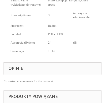
Zastosowanie
biuro/Recepcja, Korytarz, Open
wykładziny dywanowej
space
intensywne
Klasa użytkowa
33
użytkowanie
Producent
Radici
Podkład
POLYFLEX
Absorpcja dźwięku
24
dB
Gwarancja
15 lat
OPINIE
No customer comments for the moment.
PRODUKTY POWIĄZANE