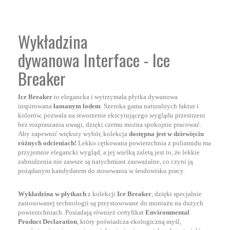
Wykładzina
dywanowa Interface - Ice
Breaker
Ice Breaker
to elegancka i wytrzymała płytka dywanowa
inspirowana
łamanym lodem
. Szeroka gama naturalnych faktur i
kolorów, pozwala na stworzenie ekscytującego wyglądu przestrzeni
bez rozpraszania uwagi, dzięki czemu można spokojnie pracować.
Aby zapewnić większy wybór, kolekcja
dostępna jest w dziewięciu
różnych odcieniach!
Lekko cętkowana powierzchnia z poliamidu ma
przyjemnie elegancki wygląd, a jej wielką zaletą jest to, że lekkie
zabrudzenia nie zawsze są natychmiast zauważalne, co czyni ją
pożądanym kandydatem do stosowania w środowisku pracy.
Wykładzina w płytkach
z kolekcji
Ice Breaker
, dzięki specjalnie
zastosowanej technologii są przystosowane do montażu na dużych
powierzchniach. Posiadają również certyfikat
Environmental
Product Declaration
, który poświadcza ekologiczną myśl,