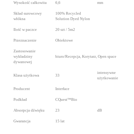
Wysokość całkowita
6,6
mm
Skład surowcowy
100% Recycled
włókna
Solution Dyed Nylon
Ilość w paczce
20 szt / 5m2
Przeznaczenie
Obiektowe
Zastosowanie
wykładziny
biuro/Recepcja, Korytarz, Open space
dywanowej
intensywne
Klasa użytkowa
33
użytkowanie
Producent
Interface
Podkład
CQuest™Bio
Absorpcja dźwięku
23
dB
Gwarancja
15 lat