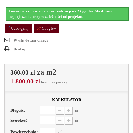
Towar na zamówienie, czas realizacji ok 2 tygodni. Możliwość
negocjowania ceny w zależności od projektu.
Udostępnij
Google+
Wyślij do znajomego
Drukuj
za m2
360,00 zł
1 800,00 zł
brutto
za paczkę
kalkulator
Długość:
m
Szerokość:
m
2
Powierzchnia:
m