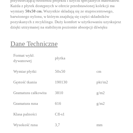
przyświecającą
tworzeniu projektu i użyciu specjalnych materiałów.
Każda z płytek dostępnych w ofercie przedstawionej kolekcji ma
wymiary
50x50 cm.
Wszystkie składają się ze stuprocentowego,
barwionego nylonu, w którym znajdują się części składników
pozyskanych z recyklingu.
Duży komfort w użytkowaniu uzyskujesz
dzięki utrzymanej na stabilnym poziomie absorpcji dźwięku
Dane Techniczne
Format wykł.
płytka
dywanowej
Wymiar płytki
50x50
cm
Gęstość tkania
190130
pkt/m2
Gramatura całkowita
3810
g/m2
Gramatura runa
616
g/m2
Klasa palności
Cfl-s1
Wysokość runa
3,7
mm