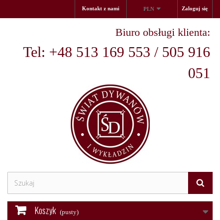
Kontakt z nami
Zaloguj się
PLN
Biuro obsługi klienta:
Tel: +48 513 169 553 / 505 916
051
Koszyk
(pusty)