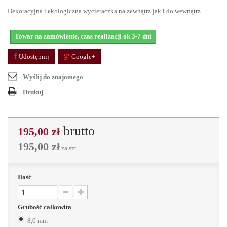
Dekoracyjna i ekologiczna wycieraczka na zewnątrz jak i do wewnątrz.
Towar na zamówienie, czas realizacji ok 3-7 dni
Udostępnij
Google+
Wyślij do znajomego
Drukuj
brutto
195,00 zł
195,00 zł
za szt.
Ilość
Grubość całkowita
8,0 mm