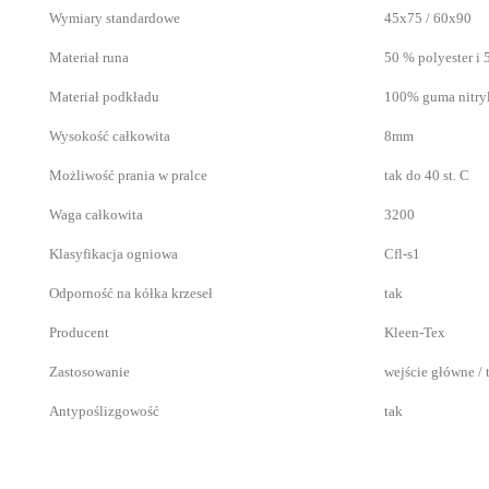
Wymiary standardowe
45x75 / 60x90
Materiał runa
50 % polyester i
Materiał podkładu
100% guma nitry
Wysokość całkowita
8mm
Możliwość prania w pralce
tak do 40 st. C
Waga całkowita
3200
Klasyfikacja ogniowa
Cfl-s1
Odporność na kółka krzeseł
tak
Producent
Kleen-Tex
Zastosowanie
wejście główne / 
Antypoślizgowość
tak