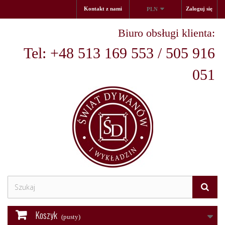
Kontakt z nami
Zaloguj się
PLN
Biuro obsługi klienta:
Tel: +48 513 169 553 / 505 916
051
Koszyk
(pusty)