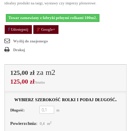
idealny produkt na targi, wystawy czy imprezy plenerowe.
Towar zamawiany z fabryki pełnymi rolkami 100m2.
Udostępnij
Google+
Wyślij do znajomego
Drukuj
za m2
125,00 zł
125,00 zł
brutto
wybierz szerokość rolki i podaj długość.
Długość:
m
2
Powierzchnia:
0,4
m