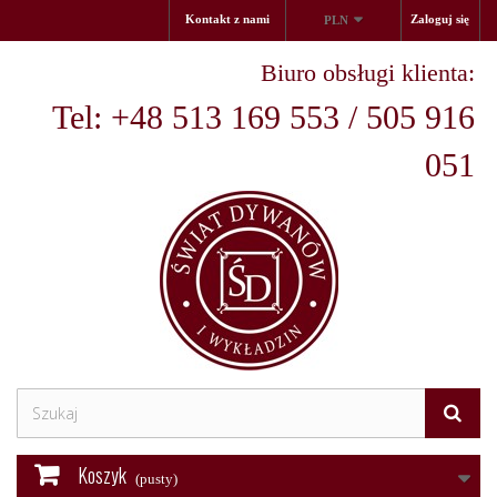
Kontakt z nami
Zaloguj się
PLN
Biuro obsługi klienta:
Tel: +48 513 169 553 / 505 916
051
Koszyk
(pusty)