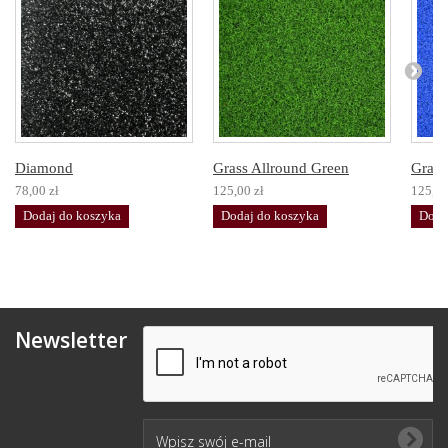
Diamond
Grass Allround Green
Grass
78,00 zł
125,00 zł
125,00
Dodaj do koszyka
Dodaj do koszyka
Doda
Newsletter