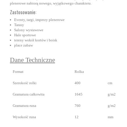
plenerowe nabiorą nowego, wyjątkowego charakteru.
Zastosowanie:
Eventy, targi, imprezy plenerowe
Tarasy
Salony wystawowe
Hale sportowe
tereny wokół kortów i boisk
place zabaw
Dane Techniczne
Format
Rolka
Szerokość rolki
400
cm
Gramatura całkowita
1645
g/m2
Gramatura runa
760
g/m2
Wysokość runa
12
mm