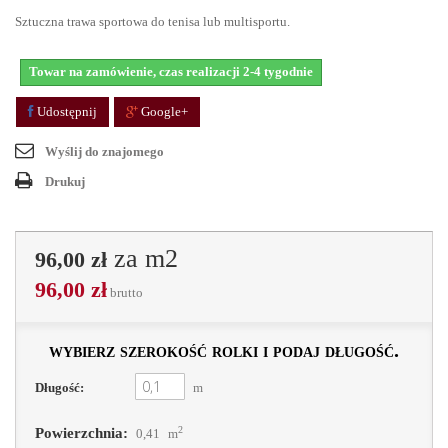
Sztuczna trawa sportowa do tenisa lub multisportu.
Towar na zamówienie, czas realizacji 2-4 tygodnie
Udostępnij
Google+
Wyślij do znajomego
Drukuj
za m2
96,00 zł
96,00 zł
brutto
wybierz szerokość rolki i podaj długość.
Długość:
m
2
Powierzchnia:
0,41
m