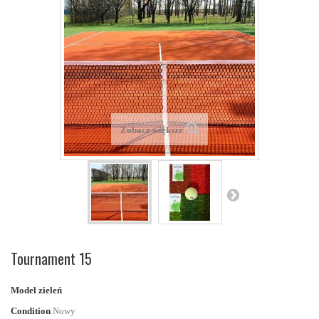
Zobacz większe
Tournament 15
Model
zieleń
Condition
Nowy