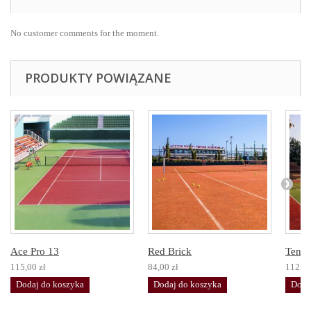
No customer comments for the moment.
PRODUKTY POWIĄZANE
Ace Pro 13
Red Brick
Tenni
115,00 zł
84,00 zł
112,00
Dodaj do koszyka
Dodaj do koszyka
Doda