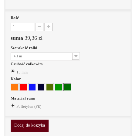
Ilość
suma
39,36 zł
Szerokość rolki
4,1 m
Grubość całkowita
15 mm
Kolor
Materiał runa
Polietylen (PE)
Dodaj do koszyka