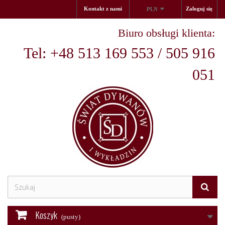
Kontakt z nami
Zaloguj się
PLN
Biuro obsługi klienta:
Tel: +48 513 169 553 / 505 916
051
Koszyk
(pusty)