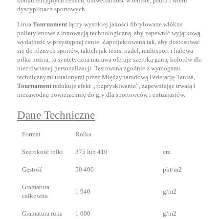
konkurencyjnych cenach, uniwersalność w tenisie, padlu i wielu
dyscyplinach sportowych.
Linia
Tournament
łączy wysokiej jakości fibrylowane włókna
polietylenowe z innowacją technologiczną, aby zapewnić wyjątkową
wydajność w przystępnej cenie. Zaprojektowana tak, aby dostosować
się do różnych sportów, takich jak tenis, padel, multisport i halowa
piłka nożna, ta syntetyczna murawa oferuje szeroką gamę kolorów dla
niezrównanej personalizacji. Testowana zgodnie z wymogami
technicznymi ustalonymi przez Międzynarodową Federację Tenisa,
Tournament
redukuje efekt „rozpryskiwania”, zapewniając trwałą i
niezawodną powierzchnię do gry dla sportowców i entuzjastów.
Dane Techniczne
Format
Rolka
Szerokość rolki
375 lub 410
cm
Gęstość
50 400
pkt/m2
Gramatura
1 940
g/m2
całkowita
Gramatura runa
1 000
g/m2