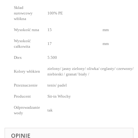
Skład
surowcowy
100% PE
włókna
Wysokość runa
15
mm
Wysokość
17
mm
całkowita
Dtex
5.500
zielony/ jasny zielony/ oliwka/ ceglasty/ czerwony/
Kolory włókien
niebieski / granat/ biały /
Przeznaczenie
tenis/ padel
Producent
Sit-in Włochy
Odprowadzanie
tak
wody
OPINIE