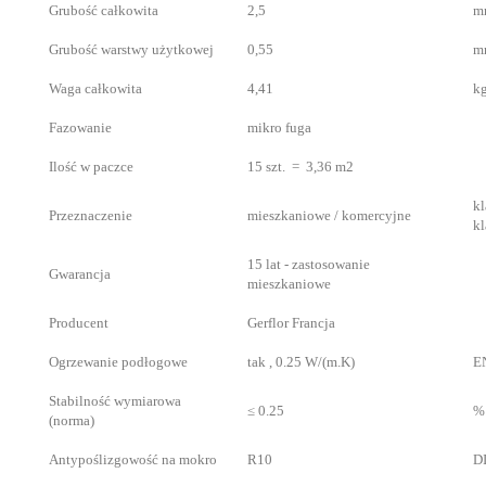
Grubość całkowita
2,5
m
Grubość warstwy użytkowej
0,55
m
Waga całkowita
4,41
k
Fazowanie
mikro fuga
Ilość w paczce
15 szt. = 3,36 m2
kl
Przeznaczenie
mieszkaniowe / komercyjne
kl
15 lat - zastosowanie
Gwarancja
mieszkaniowe
Producent
Gerflor Francja
Ogrzewanie podłogowe
tak , 0.25 W/(m.K)
E
Stabilność wymiarowa
≤ 0.25
%
(norma)
Antypoślizgowość na mokro
R10
D