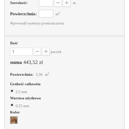
Szerokość:
m
2
Powierzchnia:
m
Wprowadź wymiary pomieszczenia.
Ilość
paczek
suma
443,52 zł
2
Powierzchnia:
3,36
m
Grubość całkowita
2,5 mm
Warstwa użytkowa
0,55 mm
Kolor