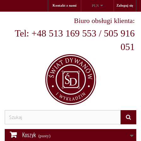
Kontakt z nami
Zaloguj się
PLN
Biuro obsługi klienta:
Tel: +48 513 169 553 / 505 916
051
Koszyk
(pusty)