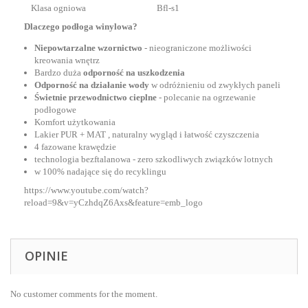
Klasa ogniowa
Bfl-s1
Dlaczego podłoga winylowa?
Niepowtarzalne wzornictwo
- nieograniczone możliwości
kreowania wnętrz
Bardzo duża
odporność na uszkodzenia
Odporność na działanie wody
w odróżnieniu od zwykłych paneli
Świetnie przewodnictwo cieplne
- polecanie na ogrzewanie
podłogowe
Komfort użytkowania
Lakier PUR + MAT , naturalny wygląd i łatwość czyszczenia
4 fazowane krawędzie
technologia bezftalanowa - zero szkodliwych związków lotnych
w 100% nadające się do recyklingu
https://www.youtube.com/watch?
reload=9&v=yCzhdqZ6Axs&feature=emb_logo
OPINIE
No customer comments for the moment.