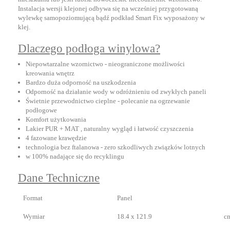
Instalacja wersji klejonej odbywa się na wcześniej przygotowaną
wylewkę samopoziomującą bądź podkład Smart Fix wyposażony w
klej.
Dlaczego podłoga winylowa?
Niepowtarzalne wzornictwo - nieograniczone możliwości
kreowania wnętrz
Bardzo duża odporność na uszkodzenia
Odporność na działanie wody w odróżnieniu od zwykłych paneli
Świetnie przewodnictwo cieplne - polecanie na ogrzewanie
podłogowe
Komfort użytkowania
Lakier PUR + MAT , naturalny wygląd i łatwość czyszczenia
4 fazowane krawędzie
technologia bez ftalanowa - zero szkodliwych związków lotnych
w 100% nadające się do recyklingu
Dane Techniczne
Format
Panel
Wymiar
18.4 x 121.9
c