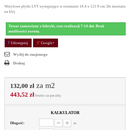
Winylowe płytki LVT występujące w rozmiarze 18.4 x 121.9 cm. Do montażu
na klej.
Towar zamawiany z fabryki, czas realizacji 7-14 dni. Brak
możliwości zwrotu.
Udostępnij
Google+
Wyślij do znajomego
Drukuj
za m2
132,00 zł
443,52 zł
brutto
za paczkę
kalkulator
Długość:
m