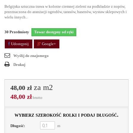
Belgijska sztuczna trawa w kolorze ciemnej zieleni na podkładzie z nopów,
przeznaczona do aranżacji ogrodów, tarasów, basenów, wystaw sklepowych i
wielu innych..
30
Przedmioty
Towar dostępny od ręki
Udostępnij
Google+
Wyślij do znajomego
Drukuj
za m2
48,00 zł
48,00 zł
brutto
wybierz szerokość rolki i podaj długość.
Długość:
m