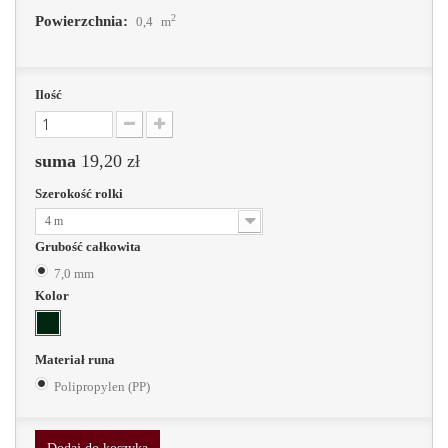
2
Powierzchnia:
0,4
m
Ilość
suma
19,20 zł
Szerokość rolki
4 m
Grubość całkowita
7,0 mm
Kolor
Materiał runa
Polipropylen (PP)