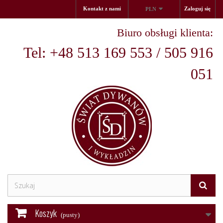
Kontakt z nami
Zaloguj się
PLN
Biuro obsługi klienta:
Tel: +48 513 169 553 / 505 916
051
Koszyk
(pusty)