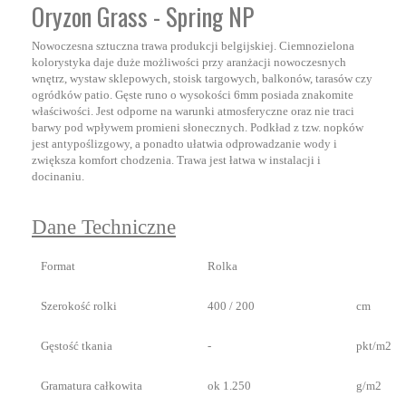
Oryzon Grass - Spring NP
Nowoczesna sztuczna trawa produkcji belgijskiej. Ciemnozielona
kolorystyka daje duże możliwości przy aranżacji nowoczesnych
wnętrz, wystaw sklepowych, stoisk targowych, balkonów, tarasów czy
ogródków patio. Gęste runo o wysokości 6mm posiada znakomite
właściwości. Jest odporne na warunki atmosferyczne oraz nie traci
barwy pod wpływem promieni słonecznych. Podkład z tzw. nopków
jest antypoślizgowy, a ponadto ułatwia odprowadzanie wody i
zwiększa komfort chodzenia. Trawa jest łatwa w instalacji i
docinaniu.
Dane Techniczne
Format
Rolka
Szerokość rolki
400 / 200
cm
Gęstość tkania
-
pkt/m2
Gramatura całkowita
ok 1.250
g/m2