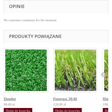
OPINIE
No customer comments for the moment.
PRODUKTY POWIĄZANE
Dundee
Fungrass 38/40
Highl
68,00 zł
128,00 zł
198,00
Dodaj do koszyka
Dodaj do koszyka
Doda