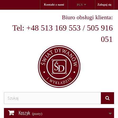
Kontakt z nami
Zaloguj się
PLN
Biuro obsługi klienta:
Tel: +48 513 169 553 / 505 916
051
Koszyk
(pusty)