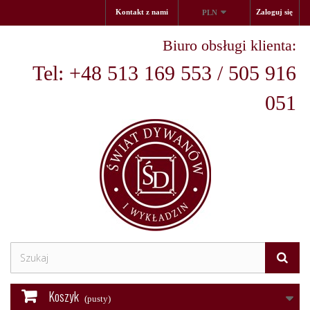
Kontakt z nami
Zaloguj się
PLN
Biuro obsługi klienta:
Tel: +48 513 169 553 / 505 916
051
Koszyk
(pusty)