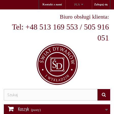
Kontakt z nami
Zaloguj się
PLN
Biuro obsługi klienta:
Tel: +48 513 169 553 / 505 916
051
Koszyk
(pusty)